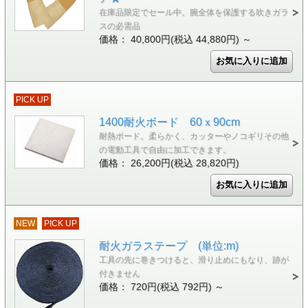
在庫品限定でセール中。腕全体を保護する吹きガラ
スの必需品
価格： 40,800円(税込 44,880円)
～
PICK UP
1400耐火ボード 60ｘ90cm
耐熱ボード。柔らかく、カッターやノコギリその他
の電動工具で自由に加工できます。
価格： 26,200円(税込 28,820円)
NEW
PICK UP
耐火ガラステープ (単位:m)
工具の先に巻きつけると、滑り止めにもなり、跡が
付きません
価格： 720円(税込 792円)
～