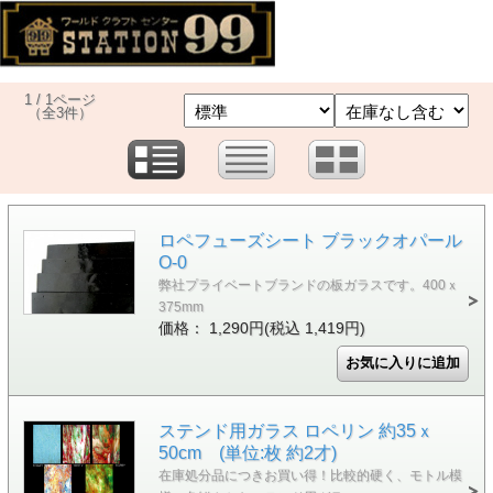
1 / 1ページ
（全3件）
ロペフューズシート ブラックオパール
O-0
弊社プライベートブランドの板ガラスです。400ｘ
375mm
価格： 1,290円(税込 1,419円)
ステンド用ガラス ロペリン 約35ｘ
50cm (単位:枚 約2才)
在庫処分品につきお買い得！比較的硬く、モトル模