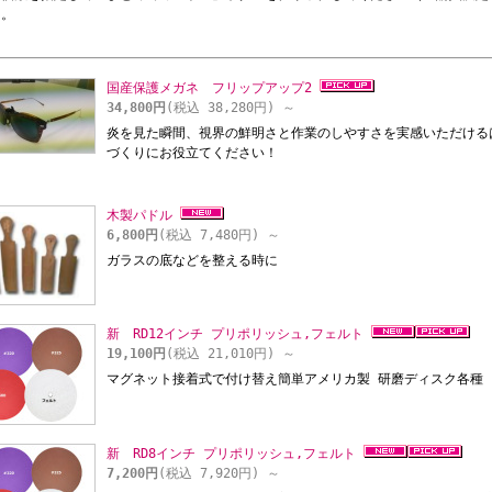
）。
国産保護メガネ フリップアップ2
34,800円
(税込 38,280円)
～
炎を見た瞬間、視界の鮮明さと作業のしやすさを実感いただける
づくりにお役立てください！
木製パドル
6,800円
(税込 7,480円)
～
ガラスの底などを整える時に
新 RD12インチ プリポリッシュ,フェルト
19,100円
(税込 21,010円)
～
マグネット接着式で付け替え簡単アメリカ製 研磨ディスク各種
新 RD8インチ プリポリッシュ,フェルト
7,200円
(税込 7,920円)
～