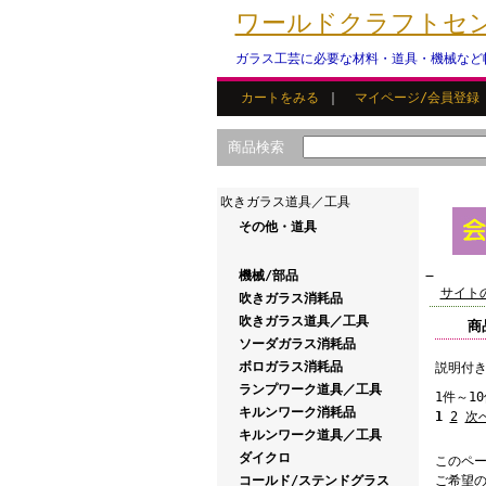
ワールドクラフトセンタ
ガラス工芸に必要な材料・道具・機械など
カートをみる
｜
マイページ/会員登録
商品検索
吹きガラス道具／工具
その他・道具
機械/部品
サイト
吹きガラス消耗品
吹きガラス道具／工具
商
ソーダガラス消耗品
ボロガラス消耗品
説明付き
ランプワーク道具／工具
1件～1
キルンワーク消耗品
1
2
次
キルンワーク道具／工具
ダイクロ
このペ
コールド/ステンドグラス
ご希望