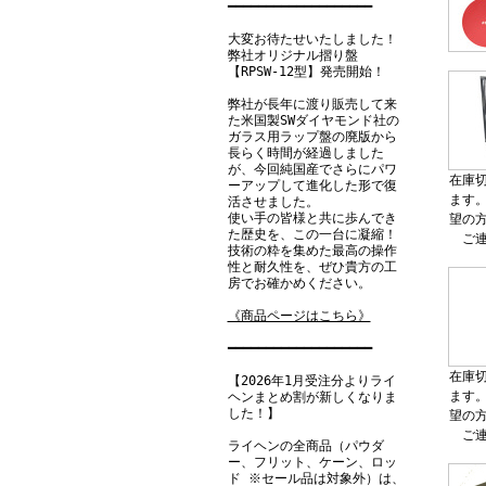
━━━━━━━━━━━━━━━━━━━
大変お待たせいたしました！
弊社オリジナル摺り盤
【RPSW-12型】発売開始！
弊社が長年に渡り販売して来
た米国製SWダイヤモンド社の
ガラス用ラップ盤の廃版から
長らく時間が経過しました
が、今回純国産でさらにパワ
在庫
ーアップして進化した形で復
ます
活させました。
使い手の皆様と共に歩んでき
望の
た歴史を、この一台に凝縮！
ご
技術の粋を集めた最高の操作
性と耐久性を、ぜひ貴方の工
房でお確かめください。
《商品ページはこちら》
━━━━━━━━━━━━━━━━━━━
在庫
【2026年1月受注分よりライ
ます
ヘンまとめ割が新しくなりま
した！】
望の
ご
ライヘンの全商品（パウダ
ー、フリット、ケーン、ロッ
ド ※セール品は対象外）は、