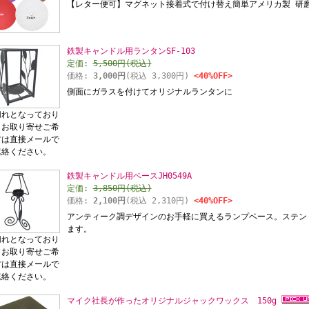
【レター便可】マグネット接着式で付け替え簡単アメリカ製 研
鉄製キャンドル用ランタンSF-103
定価:
5,500円(税込)
価格:
3,000円
(税込 3,300円)
<40%OFF>
側面にガラスを付けてオリジナルランタンに
切れとなっており
。お取り寄せご希
方は直接メールで
連絡ください。
鉄製キャンドル用ベースJH0549A
定価:
3,850円(税込)
価格:
2,100円
(税込 2,310円)
<40%OFF>
アンティーク調デザインのお手軽に買えるランプベース。ステン
ます。
切れとなっており
。お取り寄せご希
方は直接メールで
連絡ください。
マイク社長が作ったオリジナルジャックワックス 150g