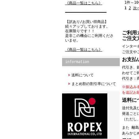
1件～1
《商品一覧はこちら》
1
2
次
━━━━━━━━━━━━━━━━━━━
【訳あり/お買い得商品】
続々アップしております。
在庫限りです！！
ご利用
是非この機会にご利用くださ
ご注文
いませ。
インター
《商品一覧はこちら》
ご注文や
お支払
information
代引き、
わせてご
送料について
代引き：
まとめ割の割引率について
※振込み
を追記お
送料に
送付先及
発送ごと
（ただし、
また 離
あらかじ