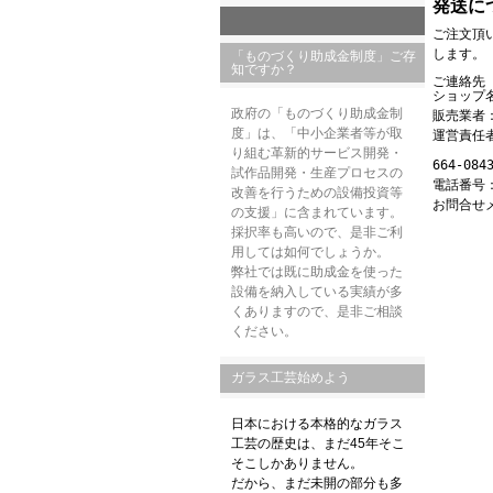
発送に
ご注文頂
します。
「ものづくり助成金制度」ご存
知ですか？
ご連絡先
ショップ名
政府の「ものづくり助成金制
販売業者
度」は、「中小企業者等が取
運営責任
り組む革新的サービス開発・
664-0
試作品開発・生産プロセスの
電話番号：0
改善を行うための設備投資等
お問合せ
の支援
」に含まれています。
採択率も高いので、是非ご利
用しては如何でしょうか。
弊社では既に助成金を使った
設備を納入している実績が多
くありますので、是非ご相談
ください。
ガラス工芸始めよう
日本における本格的なガラス
工芸の歴史は、
まだ45年そこ
そこしかありません。
だから、まだ未開の部分も多