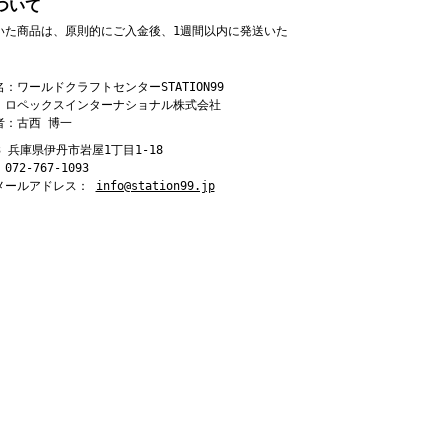
ついて
いた商品は、原則的にご入金後、1週間以内に発送いた
：ワールドクラフトセンターSTATION99
：ロペックスインターナショナル株式会社
者：古西 博一
843 兵庫県伊丹市岩屋1丁目1-18
72-767-1093
メールアドレス：
info@station99.jp