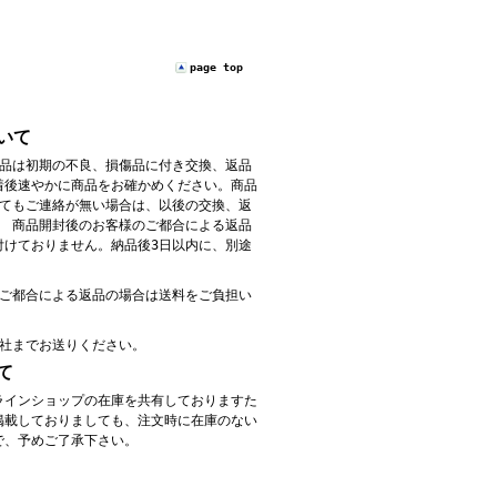
page top
いて
商品は初期の不良、損傷品に付き交換、返品
着後速やかに商品をお確かめください。商品
してもご連絡が無い場合は、以後の交換、返
。 商品開封後のお客様のご都合による返品
付けておりません。納品後3日以内に、別途
のご都合による返品の場合は送料をご負担い
弊社までお送りください。
て
ラインショップの在庫を共有しておりますた
掲載しておりましても、注文時に在庫のない
で、予めご了承下さい。