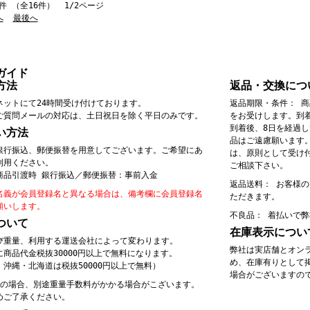
0件 （全16件） 1/2ページ
へ
最後へ
ガイド
方法
返品・交換につ
ネットにて24時間受け付けております。
返品期限・条件： 
ご質問メールの対応は、土日祝日を除く平日のみです。
をお受けします。到
到着後、8日を経過
い方法
品はご遠慮願います
銀行振込、郵便振替を用意してございます。ご希望にあ
は、原則として受け
利用ください。
ご相談下さい。
商品引渡時 銀行振込／郵便振替：事前入金
返品送料： お客様
名義が会員登録名と異なる場合は、備考欄に会員登録名
ただきます。
願いします。
不良品： 着払いで
ついて
在庫表示につい
び重量、利用する運送会社によって変わります。
弊社は実店舗とオン
に商品代金税抜30000円以上で無料になります。
め、在庫有りとして
沖縄・北海道は税抜50000円以上で無料）
場合がございますの
島の場合、別途重量手数料がかかる場合がこざいます。
めご了承ください。