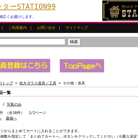
ーSTATION99
幅広くお届けします。
｜
ご利用案内
｜
お問い合せ
｜
サイトマップ
のトップ
>
吹きガラス道具／工具
> その他・道具
品一覧
 /
写真のみ
0件 （全16件） 1/2ページ
へ
最後へ
ージからまとめてカートに入れることができます。
の個数を指定して「まとめてカートへ」ボタンをクリックしてください（※購入決定