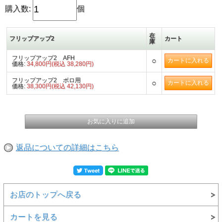
購入数:
個
在
フリップアップ2
カート
庫
※ご注意事項
フリップアップ2 AFH
○
価格:
34,800円(税込 38,280円)
本製品は「受注発注」となります。
納期まで3週間〜1か月ほどお時間をいただいております。
フリップアップ2 ボロ用
○
価格:
38,300円(税込 42,130円)
【保護メガネ等の返品・交換について】
当店で取り扱う保護メガネは、直接肌に触れる製品という特
性上、開封後の「サイズが合わない」「イメージと違う」と
いったお客様都合による返品・交換は、原則としてお受けい
たしかねます。
商品ページに記載のサイズ詳細を十分にご確認の上、ご購入
をお願いいたします。
ご不明な点がございましたら、ご購入前にメールにてお気軽
返品についての詳細はこちら
にお問い合わせください。
※初期不良や配送による損傷がある場合に限り、交換・返品
を承ります。
お店のトップへ戻る
カートを見る