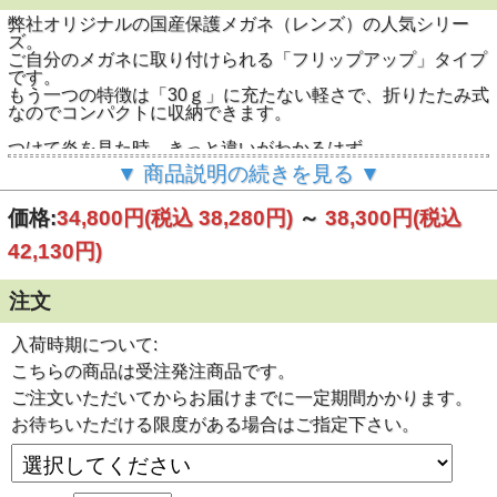
弊社オリジナルの国産保護メガネ（レンズ）の人気シリー
ズ。
ご自分のメガネに取り付けられる「フリップアップ」タイプ
です。
もう一つの特徴は「30ｇ」に充たない軽さで、折りたたみ式
なのでコンパクトに収納できます。
つけて炎を見た時、きっと違いがわかるはず。
作業がしやすいと感じるはず
▼ 商品説明の続きを見る ▼
大事な眼を守って良い作品を作っていってください。
価格:
34,800円
(税込 38,280円)
～
38,300円
(税込
サイズ：横13.8cm x 縦4.2cm
重量：30g
42,130円)
コンパクトに収納可能なケース付き。
注文
入荷時期について:
こちらの商品は受注発注商品です。
ご注文いただいてからお届けまでに一定期間かかります。
お待ちいただける限度がある場合はご指定下さい。