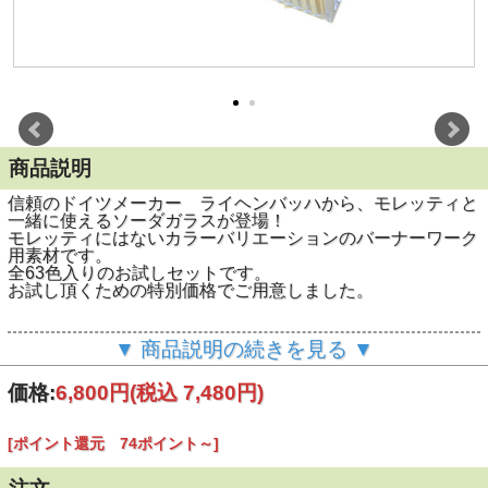
商品説明
信頼のドイツメーカー ライヘンバッハから、モレッティと
一緒に使えるソーダガラスが登場！
モレッティにはないカラーバリエーションのバーナーワーク
用素材です。
全63色入りのお試しセットです。
お試し頂くための特別価格でご用意しました。
▼ 商品説明の続きを見る ▼
1本ずつに品番と、品番、色名が記入された表がついている
ので、お試しにはとても使いやすくなっています。
価格:
6,800円
(税込 7,480円)
内容量：約700～800ｇ 63本入り
[ポイント還元 74ポイント～]
約15～20cm／本（通常サイズは50cm）
口径は4-7mmとばらつきがあります。
※写真のケースはついていません