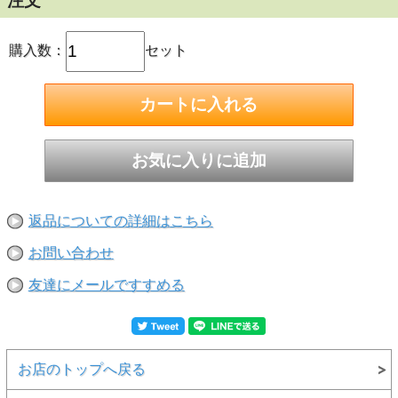
注文
COE104
購入数：
セット
※ガラスには膨張係数というものがあります。ガラス同士を
溶かして接着させる場合には、膨張係数が同じものを使用し
ないと、徐冷の際に割れてしまいますのでご注意ください。
返品についての詳細はこちら
お問い合わせ
友達にメールですすめる
お店のトップへ戻る