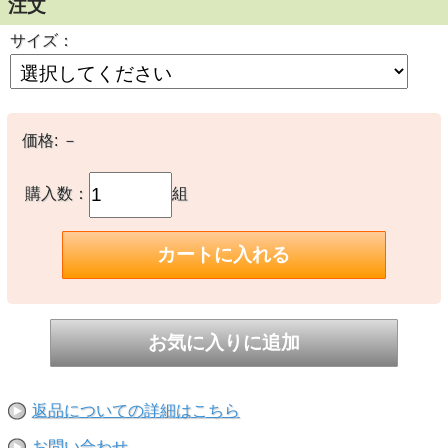
注文
サイズ：
サイズ：60x90cm 10mm厚
耐熱温度：1000度（実質 900度）
価格:
－
在庫のない場合はご注文から1-2週間お待ちいただきます。
また状況によってメーカーより直送となりますが、その場合は代引き
購入数：
組
不可となりますのでご了承ください。
こちらの商品はサイズが大きいため、通常よりも運賃が多くかかりま
すのでご了承ください。
■元サイズでのご購入は5枚以上からのご注文に限らせていただきま
す。（破損の原因となる為）
■購入枚数5枚以下は、1/2または1/4にカットしてお送りさせていただ
きます。
カット代（1カットにつき50円）がかかりますが、送料はお安くなり
ます。
返品についての詳細はこちら
■元サイズでの配送は福山通運でのお届けに限ります。
送料は同梱する内容によって多少前後します。
お問い合わせ