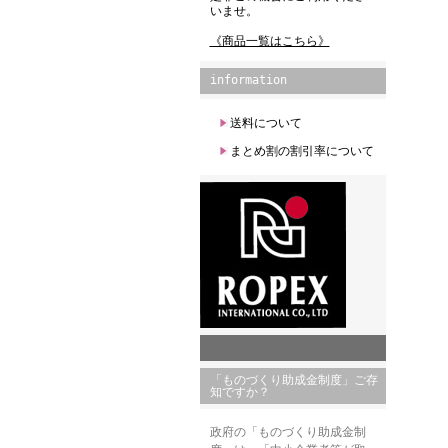
いませ。
《商品一覧はこちら》
information
送料について
まとめ割の割引率について
「ものづくり助成金制度」ご存
知ですか？
政府の「ものづくり助成金制