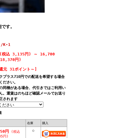
能です。
K-1
(税込 3,135円)
～
16,700
8,370円)
還元 31ポイント～]
クプラス710円での配送を希望する場合
ください。
の同梱がある場合、代引きではご利用い
ん。運賃はのちほど確認メールでお送り
正されます
個
在庫
購入
○
350円
(税込
85円)