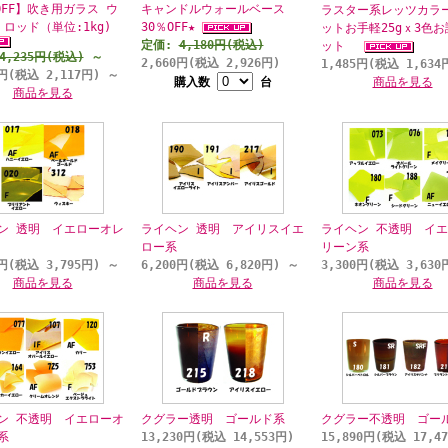
OFF】吹き用ガラス ウ
キャンドルウォールベース
ラスター系レッツカラ
 ロッド（単位:1kg)
30％OFF★
ットお手軽25gｘ3色
定価:
4,180円(税込)
ット
4,235円(税込)
～
2,660円(税込 2,926円)
1,485円(税込 1,634
4円(税込 2,117円)
～
購入数
台
商品を見る
商品を見る
ン 透明 イエローオレ
ライヘン 透明 アイリスイエ
ライヘン 不透明 イ
ロー系
リーン系
0円(税込 3,795円)
～
6,200円(税込 6,820円)
～
3,300円(税込 3,63
商品を見る
商品を見る
商品を見る
ン 不透明 イエローオ
クグラー透明 ゴールド系
クグラー不透明 ゴー
系
13,230円(税込 14,553円)
15,890円(税込 17,4