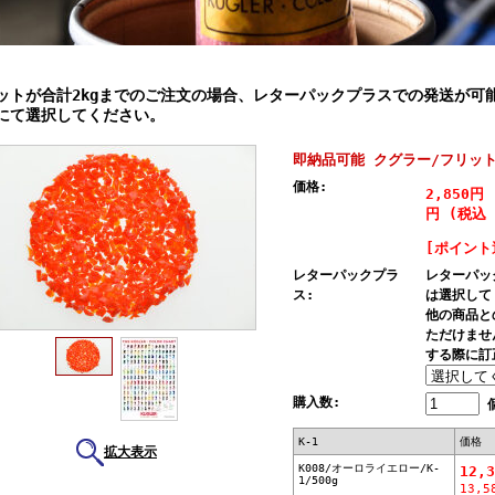
ットが合計2kgまでのご注文の場合、レターパックプラスでの発送が可
にて選択してください。
即納品可能 クグラー/フリット/
価格:
2,850円
円
(税込 1
[ポイント
レターパックプラ
レターパッ
ス:
は選択して
他の商品と
ただけませ
する際に訂
購入数:
K-1
価格
拡大表示
K008/オーロライエロー/K-
12,
1/500g
13,5