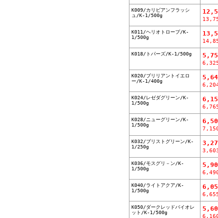
K009/カリビアンフラッシ
12,
ュ/K-1/500g
13,7
K011/ヘリオトロープ/K-
13,
1/500g
14,8
K018/トパーズ/K-1/500g
5,7
6,32
K020/ブリリアントイエロ
5,6
ー/K-1/400g
6,20
K024/レゼダグリーン/K-
6,1
1/500g
6,76
K028/ニューグリーン/K-
6,5
1/500g
7,15
K032/ブリストグリーン/K-
3,2
1/250g
3,60
K036/モスグリ－ン/K-
5,9
1/500g
6,49
K040/ライトアクア/K-
6,0
1/500g
6,65
K050/ダークレッドバイオレ
5,6
ット/K-1/500g
6,16