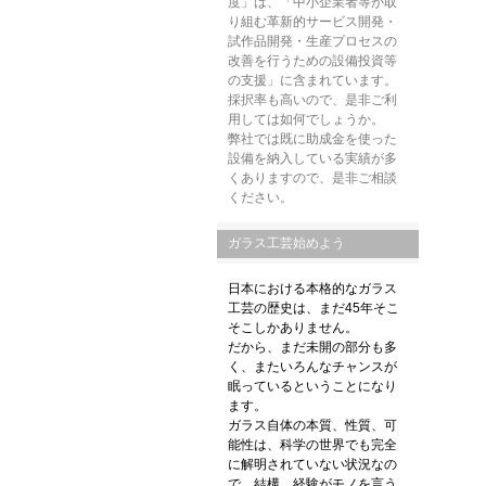
度」は、「中小企業者等が取
り組む革新的サービス開発・
試作品開発・生産プロセスの
改善を行うための設備投資等
の支援
」に含まれています。
採択率も高いので、是非ご利
用しては如何でしょうか。
弊社では既に助成金を使った
設備を納入している実績が多
くありますので、是非ご相談
ください。
ガラス工芸始めよう
日本における本格的なガラス
工芸の歴史は、
まだ45年そこ
そこしかありません。
だから、まだ未開の部分も多
く、
またいろんなチャンスが
眠っているということになり
ます。
ガラス自体の本質、性質、可
能性は、
科学の世界でも完全
に解明されていない状況なの
で、結構、経験がモノを言う