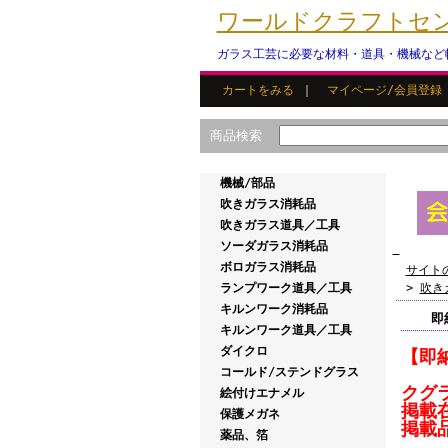
ワールドクラフトセンタ
ガラス工芸に必要な材料・道具・機械など
カートをみる
｜
マイページ/会員登録
商品検索
機械/部品
吹きガラス消耗品
吹きガラス道具／工具
ソーダガラス消耗品
ボロガラス消耗品
サイト
ランプワーク道具／工具
>
吹き
キルンワーク消耗品
即
キルンワーク道具／工具
ダイクロ
【即
コールド/ステンドグラス
クグ
絵付けエナメル
掲載
保護メガネ
掲載
薬品、箔