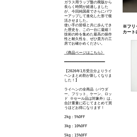
ガラス用ラップ盤の廃版から
長らく時間が経過しました
が、今回純国産でさらにパワ
ーアップして進化した形で復
活させました。
使い手の皆様と共に歩んでき
※フリ
た歴史を、この一台に凝縮！
カート
技術の粋を集めた最高の操作
性と耐久性を、ぜひ貴方の工
房でお確かめください。
《商品ページはこちら》
━━━━━━━━━━━━━━━━━━━
【2026年1月受注分よりライ
ヘンまとめ割が新しくなりま
した！】
ライヘンの全商品（パウダ
ー、フリット、ケーン、ロッ
ド ※セール品は対象外）は、
合計重量に応じてまとめて買
うほどお得になります！
2kg：5%OFF
3kg：10%OFF
5kg：15%OFF