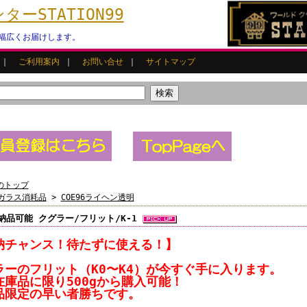
ーSTATION99
幅広くお届けします。
｜
ご利用案内
｜
お問い合せ
｜
サイトマップ
のトップ
ガラス消耗品
>
COE96ライヘン透明
納品可能 クグラー/フリット/K-1
納チャンス！待たずに使える！】
ラーのフリット（K0〜K4）が今すぐ手に入ります。
在庫品に限り500gから購入可能！
品限定の早い者勝ちです。