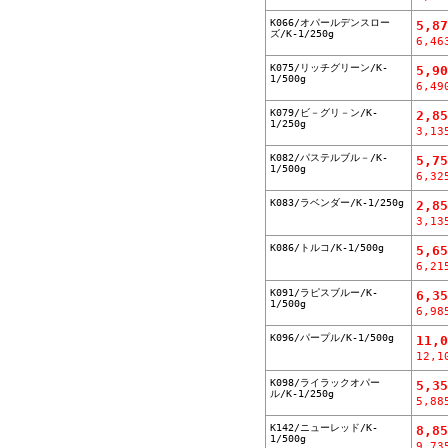
K066/オパールデンスロー
5,8
ズ/K-1/250g
6,46
K075/リッチグリーン/K-
5,9
1/500g
6,49
K079/ビ－グリ－ン/K-
2,8
1/250g
3,13
K082/パステルブル－/K-
5,7
1/500g
6,32
K083/ラベンダー/K-1/250g
2,8
3,13
K086/トルコ/K-1/500g
5,6
6,21
K091/ラピスブルー/K-
6,3
1/500g
6,98
K096/パープル/K-1/500g
11,
12,1
K098/ライラックオパー
5,3
ル/K-1/250g
5,88
K142/ニューレッド/K-
8,8
1/500g
9,73