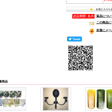
6,49
返品につい
この商品に
友達にメー
連商品