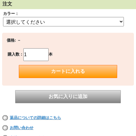
表面スムースのクリアとブラックベース
注文
カラー：
（表示価格は10ｇの場合です）
1本約 約10ｇ～15ｇ
1本の巾 約6mm
膨張係数 COE104
価格:
－
徐冷温度 480℃
1本単位の測り売りのため、実際の重さ及び価格は前後致し
購入数：
本
ます。
（表記は平均の1本10gの場合）
ご注文後現物の重さでの価格をお知らせ致します。予めご了
承下さい。
アクア
返品についての詳細はこちら
お問い合わせ