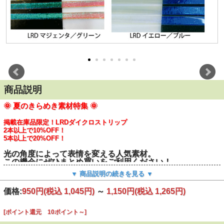
商品説明
🌞 夏のきらめき素材特集 🌞
掲載在庫品限定！LRDダイクロストリップ
2本以上で10%OFF！
5本以上で20%OFF！
光の角度によって表情を変える人気素材。
この機会にぜひまとめ買いをご利用ください！
▼ 商品説明の続きを見る ▼
COE104の新しいダイクロストリップ LRDシリーズ。
バーナーワークでも使いやすく加工した商品です。
価格:
950円
(税込 1,045円)
～
1,150円
(税込 1,265円)
キルンワークでもバーナーワークでもお使い頂けます。
これまでのストリップより少し厚みが薄いため、1本の重さ
[ポイント還元 10ポイント～]
が少なくなっています。