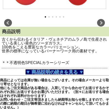
商品説明
古くから伝わるイタリア・ヴェネチアのムラノ島で生産され
ている美しい発色のソーダガラス。
100色をこえる豊富なカラーバリエーション。
世界の標準になっているバーナーワーク用の素材です。
＊＊不透明色SPECIALカラーシリーズ
4-7mm 長さ約50cm
▼ 商品説明の続きを見る ▼
膨張係数104 ソーダガラス
商品によっては在庫が無い場合もございます。その場合メーカーより取
り寄せとなります。
他にもご注文商品がある場合は、入荷してから合わせてお送りするかそ
1412 ダークイエロー
れぞれ別にお送りするかお選びいただけます。（別々にお送りする場合
はそれぞれ送料がかかります）
お問い合わせ・ご注文等頂きましたら納期等お知らせ致しますので、そ
の際に納期の期日が御希望に沿わなければキャンセルして頂いてもかま
いません。）