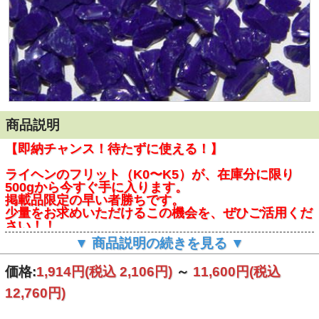
商品説明
【即納チャンス！待たずに使える！】
ライヘンのフリット（K0〜K5）が、在庫分に限り
500gから今すぐ手に入ります。
掲載品限定の早い者勝ちです。
少量をお求めいただけるこの機会を、ぜひご活用くだ
さい！！
▼ 商品説明の続きを見る ▼
今すぐ手に入れたいお客様は、常にこちらの在庫状況をチェ
ックしてください！
価格:
1,914円
(税込 2,106円)
～
11,600円
(税込
12,760円)