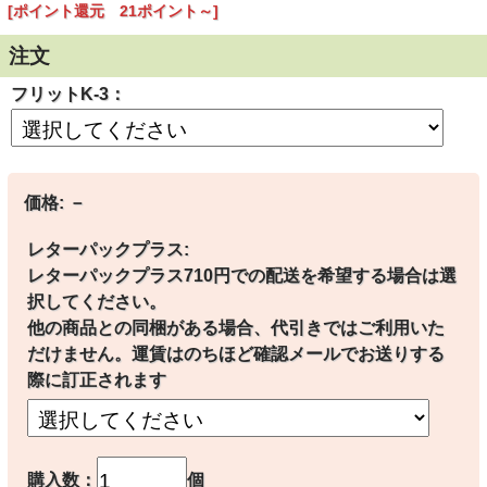
[ポイント還元 21ポイント～]
注文
フリットK-3：
※フリットが合計2kgまでのご注文の場合、レターパックプラスでの発送
が可能です。
価格:
－
カートにて選択してください。
レターパックプラス:
⚠️
ご注文前に必ずご確認ください。
世界的なコスト高騰・為替変動に伴い、サイト表示価格と実際の販売価格
レターパックプラス710円での配送を希望する場合は選
が異なる場合がございます。
択してください。
本注文の確定価格は、後ほどお送りする「正式なお見積りメール」をご確
他の商品との同梱がある場合、代引きではご利用いた
認ください。
※金額にご納得いただけない場合のキャンセルは可能です
だけません。運賃はのちほど確認メールでお送りする
際に訂正されます
購入数：
個